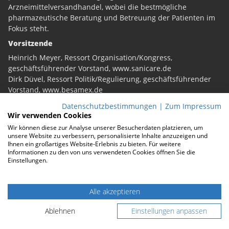
Arzneimittelversandhandel, wobei die bestmögliche
pharmazeutische Beratung und Betreuung der Patienten im
Fokus steht.
Vorsitzende
Heinrich Meyer, Ressort Organisation/Kongress,
geschäftsführender Vorstand,
www.sanicare.de
Dirk Düvel, Ressort Politik/Regulierung, geschäftsführender
Vorstand,
www.besamex.de
Infos
Datenschutzbestimmungen
|
Zum Impressum
Wir verwenden Cookies
Kontakt
Wir können diese zur Analyse unserer Besucherdaten platzieren, um
unsere Website zu verbessern, personalisierte Inhalte anzuzeigen und
Impressum
Ihnen ein großartiges Website-Erlebnis zu bieten. Für weitere
Informationen zu den von uns verwendeten Cookies öffnen Sie die
Datenschutz
Einstellungen.
Cookies
Suche
Alle akzeptieren
Ablehnen
Einstellungen anpassen
Newsletter-Anmeldung