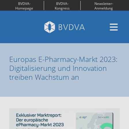
BVDVA-
BVDVA-
Newsletter-
Homepage
Kongress
Anmeldung
Europas E-Pharmacy-Markt 2023:
Digitalisierung und Innovation
treiben Wachstum an