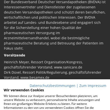
Der Bundesverband Deutscher Versandapotheken (BVDVA) ist
Interessenvertreter und Dienstleister der zugelassenen
deutschen Versandapotheken und schützt deren beruflichen,
wirtschaftlichen und politischen Interessen. Der BVDVA
arbeitet auf Landes- und Bundesebene und engagiert sich
für die Sicherstellung einer hohen Qualität der
pharmazeutischen Versorgung im
Arzneimittelversandhandel, wobei die bestmögliche
pharmazeutische Beratung und Betreuung der Patienten im
Fokus steht.
Vorsitzende
Heinrich Meyer, Ressort Organisation/Kongress,
geschäftsführender Vorstand,
www.sanicare.de
Dirk Düvel, Ressort Politik/Regulierung, geschäftsführender
Vorstand,
www.besamex.de
Infos
Datenschutzbestimmungen
|
Zum Impressum
Wir verwenden Cookies
Kontakt
Wir können diese zur Analyse unserer Besucherdaten platzieren, um
unsere Website zu verbessern, personalisierte Inhalte anzuzeigen und
Impressum
Ihnen ein großartiges Website-Erlebnis zu bieten. Für weitere
Informationen zu den von uns verwendeten Cookies öffnen Sie die
Datenschutz