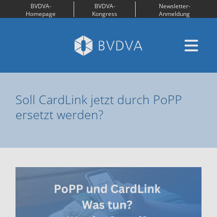
BVDVA-
BVDVA-
Newsletter-
Homepage
Kongress
Anmeldung
Soll CardLink jetzt durch PoPP
ersetzt werden?