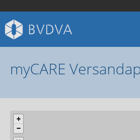
myCARE Versandap
+
−