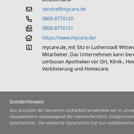
service@mycare.de
0800-8770120
0800-8770121
https://www.mycare.de/
mycare.de, mit Sitz in Lutherstadt Witten
Mitarbeiter. Das Unternehmen kann bere
umfassen Apotheken vor Ort, Klinik-, Hei
Verblisterung und Homecare.
Genderhinweis
Aus Gründen der besseren Lesbarkeit verwenden wir in uns
Hauptwörtern überwiegend die männliche Form. Entsprechende
Geschlechter. Die verkürzte Sprachform hat nur redaktionell