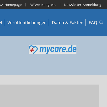
VA-Homepage
BVDVA-Kongress
Newsletter-Anmeldung
el
Veröffentlichungen
Daten & Fakten
FAQ