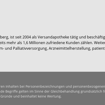
berg, ist seit 2004 als Versandapotheke tätig und beschäftig
its mehr als 1,6 Millionen zufriedene Kunden zählen. Wei
m- und Palliativversorgung, Arzneimittelherstellung, patient
eren Inhalten bei Personenbezeichnungen und personenbezogene
 Begriffe gelten im Sinne der Gleichbehandlung grundsätzlich fü
e Gründe und beinhaltet keine Wertung.