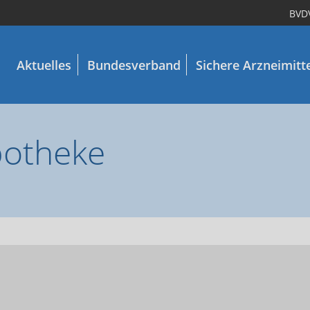
BVD
Aktuelles
Bundesverband
Sichere Arzneimitt
otheke