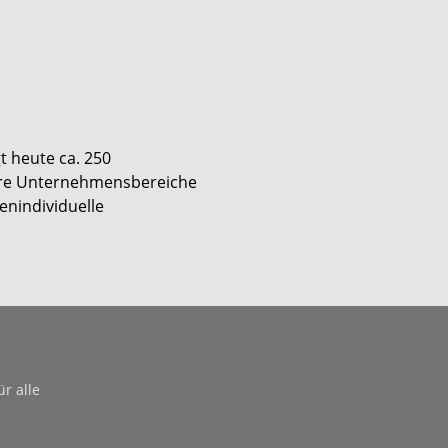
t heute ca. 250
tere Unternehmensbereiche
enindividuelle
n
r alle