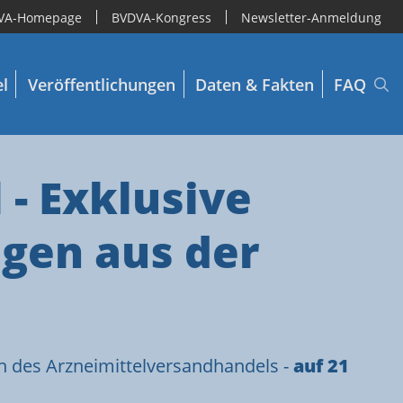
VA-Homepage
BVDVA-Kongress
Newsletter-Anmeldung
el
Veröffentlichungen
Daten & Fakten
FAQ
- Exklusive
ngen aus der
n des Arzneimittelversandhandels -
auf 21