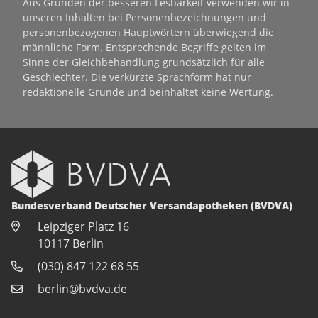
Aus Gründen der besseren Lesbarkeit verwenden wir in
unseren Inhalten bei Personenbezeichnungen und
personenbezogenen Hauptwörtern überwiegend die
männliche Form. Entsprechende Begriffe gelten im
Sinne der Gleichbehandlung grundsätzlich für alle
Geschlechter. Die verkürzte Sprachform hat nur
redaktionelle Gründe und beinhaltet keine Wertung.
Bundesverband Deutscher Versandapotheken (BVDVA)
Leipziger Platz 16
10117 Berlin
(030) 847 122 68 55
berlin@bvdva.de